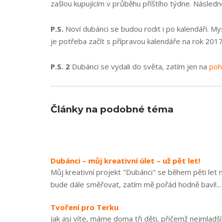
zašlou kupujícím v průběhu příštího týdne. Násle
P.S.
Noví dubánci se budou rodit i po kalendáři. My
je potřeba začít s přípravou kalendáře na rok 201
P.S. 2
Dubánci se vydali do světa, zatím jen na
poh
Články na podobné téma
Dubánci – můj kreativní úlet – už pět let!
Můj kreativní projekt "Dubánci" se během pěti let
bude dále směřovat, zatím mě pořád hodně baví!...
Tvoření pro Terku
Jak asi víte, máme doma tři děti, přičemž nejmladší