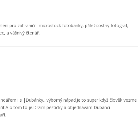
slení pro zahraniční microstock fotobanky, příležitostný fotograf,
ec, a vášnivý čtenář.
endářem i s |Dubánky…výborný nápad.Je to super když člověk vezme
ořit.A o tom to je.Držím pěstičky a objednávám Dubánčí
aří.