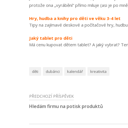
protože ona „vyrábění“ přímo miluje (asi je po mně).
Hry, hudba a knihy pro děti ve věku 3-4 let
Tipy na zajímavé deskové a počítačové hry, hudbu a 
Jaký tablet pro děti
Má cenu kupovat dětem tablet? A jaký vybrat? Ten nej
děti
dubánci
kalendář
kreativita
PŘEDCHOZÍ PŘÍSPĚVEK
Navigace
Hledám firmu na potisk produktů
pro
příspěvek