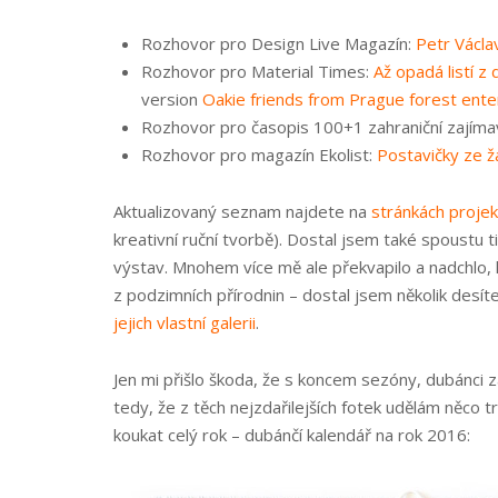
Rozhovor pro Design Live Magazín:
Petr Václa
Rozhovor pro Material Times:
Až opadá listí z
version
Oakie friends from Prague forest enter
Rozhovor pro časopis 100+1 zahraniční zajíma
Rozhovor pro magazín Ekolist:
Postavičky ze ž
Aktualizovaný seznam najdete na
stránkách projek
kreativní ruční tvorbě). Dostal jsem také spoustu 
výstav. Mnohem více mě ale překvapilo a nadchlo, k
z podzimních přírodnin – dostal jsem několik desít
jejich vlastní galerii
.
Jen mi přišlo škoda, že s koncem sezóny, dubánci
tedy, že z těch nejzdařilejších fotek udělám něco tr
koukat celý rok – dubánčí kalendář na rok 2016: