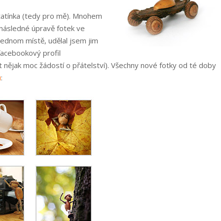
tatínka (tedy pro mě). Mnohem
 následné úpravě fotek ve
ednom místě, udělal jsem jim
facebookový profil
it nějak moc žádostí o přátelství). Všechny nové fotky od té doby
ů
: