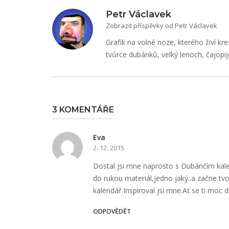
Petr Václavek
Zobrazit příspěvky od Petr Václavek
Grafik na volné noze, kterého živí kre
tvůrce dubánků, velký lenoch, čajopij
3 KOMENTÁŘE
Eva
2. 12. 2015
Dostal jsi mne naprosto s Dubánčím kal
do rukou materiál,jedno jaký..a začne tv
kalendář.Inspiroval jsi mne.Ať se ti moc d
ODPOVĚDĚT