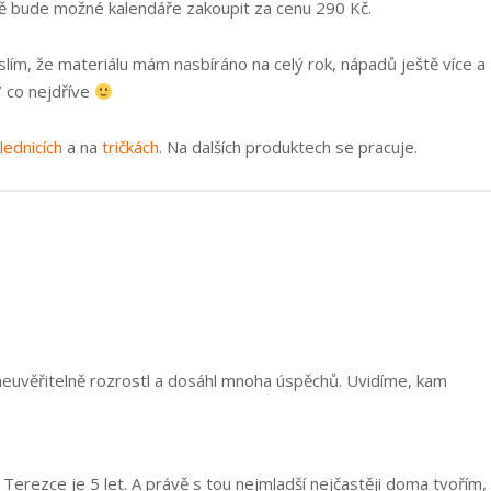
dně bude možné kalendáře zakoupit za cenu 290 Kč.
slím, že materiálu mám nasbíráno na celý rok, nápadů ještě více a
7 co nejdříve
lednicích
a na
tričkách
. Na dalších produktech se pracuje.
 neuvěřitelně rozrostl a dosáhl mnoha úspěchů. Uvidíme, kam
 Terezce je 5 let. A právě s tou nejmladší nejčastěji doma tvořím,