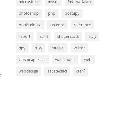
microstock
mysql
Petr Václavek
photoshop
php
postupy
použitelnost
recenze
reference
report
sci-fi
shutterstock
styly
tipy
triky
tutorial
vektor
vlastní aplikace
volná noha
web
webdesign
začátečníci
čtení
k