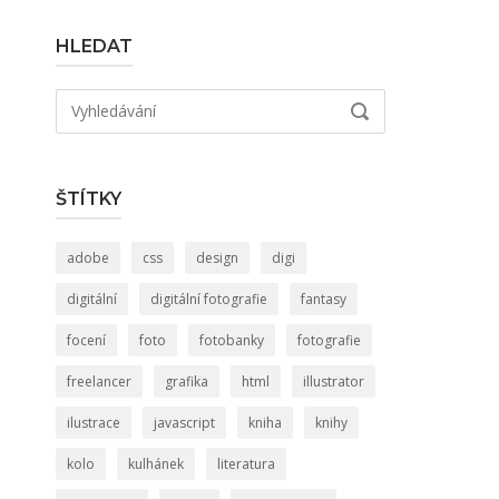
HLEDAT
Hledat:
VYHLEDÁVÁNÍ
ŠTÍTKY
adobe
css
design
digi
digitální
digitální fotografie
fantasy
focení
foto
fotobanky
fotografie
freelancer
grafika
html
illustrator
ilustrace
javascript
kniha
knihy
kolo
kulhánek
literatura