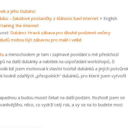
vek a jeho Dubánci
 dubu – žaludové postavičky z Klánovic baví internet
+ English
taining the internet
vost:
Dubánci: Hravá zábava pro dlouhé podzimní večery
aludů mohou být zábavou pro malé i velké
tu
a mimochodem je tam i zajímavé povídání o mé předchozí
tipů na další dubánky a nabídek na uspořádání workshopů, či
olik lidí jsem motivoval k vlastní tvorbě dubánků a jiných potvůre
ek hodně zdařilých „přespolních“ dubánků, pro které jsem vytvořil
 zapadnou a budou muset čekat na další podzim. Rozhodl jsem se
vanlivějšího, něco, co vydrží celý rok, a vy se na to budete moci