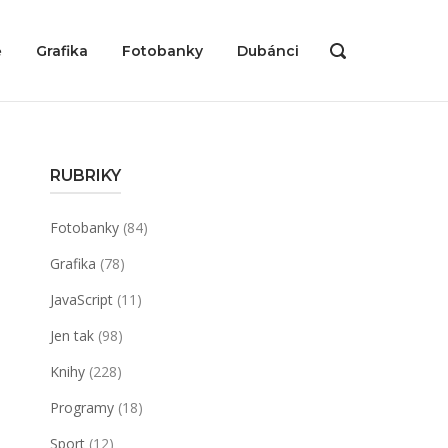
ě
Grafika
Fotobanky
Dubánci
OPEN
SEARCH
BAR
RUBRIKY
Fotobanky
(84)
Grafika
(78)
JavaScript
(11)
Jen tak
(98)
Knihy
(228)
Programy
(18)
Sport
(12)