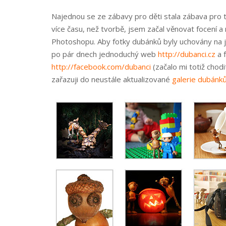
Najednou se ze zábavy pro děti stala zábava pro 
více času, než tvorbě, jsem začal věnovat focení a
Photoshopu. Aby fotky dubánků byly uchovány na j
po pár dnech jednoduchý web
http://dubanci.cz
a 
http://facebo­ok.com/dubanci
(začalo mi totiž chod
zařazuji do neustále aktualizované
galerie dubánk