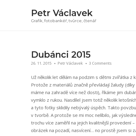
Přeskočit
Petr Václavek
na
obsah
Grafik, fotobankéř, tvůrce, čtenář
Dubánci 2015
26. 11. 2015
Petr Václavek
3 Comments
Už několik let dělám na podzim s dětmi zvířátka z ka
Protože z materiálů značně převládají žaludy (díky
máme na zahradě více než dosti), říkáme jim dubánc
vymklo z rukou. Nasdílel jsem totiž několik letošní
a tyto fotky sklidily nebývalý úspěch. Takto povz
v tvorbě. A protože se mi moc nelíbilo, jak výsledn
trochu více zaměřil na jejich kvalitnější provedení –
obrázek na pozadí, nasvícení… no prostě jsem si za