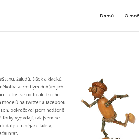
Domů
O mn
štanů, žaludů, šišek a klacíků.
 několika vzrostlým dubům jich
i. Letos se mi to ale trochu
ch modelů na twitter a facebook
buzen, pokračoval jsem nadšeně
é fotky vypadají, tak jsem se
 dodal jsem nějaké kulisy,
čal hrát.