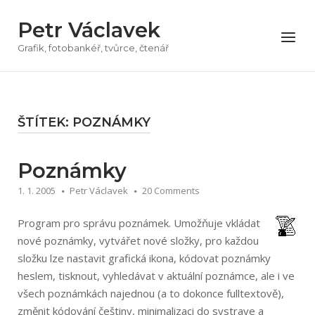
Přeskočit
Petr Václavek
na
Menu
obsah
Grafik, fotobankéř, tvůrce, čtenář
ŠTÍTEK:
POZNÁMKY
Poznámky
1. 1. 2005
Petr Václavek
20 Comments
Program pro správu poznámek. Umožňuje vkládat
nové poznámky, vytvářet nové složky, pro každou
složku lze nastavit grafická ikona, kódovat poznámky
heslem, tisknout, vyhledávat v aktuální poznámce, ale i ve
všech poznámkách najednou (a to dokonce fulltextově),
změnit kódování češtiny, minimalizaci do systraye a