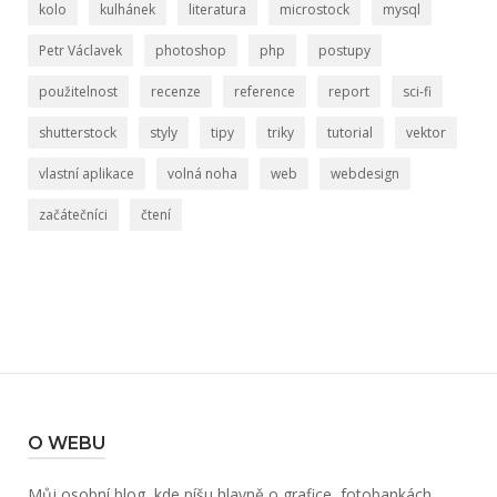
kolo
kulhánek
literatura
microstock
mysql
Petr Václavek
photoshop
php
postupy
použitelnost
recenze
reference
report
sci-fi
shutterstock
styly
tipy
triky
tutorial
vektor
vlastní aplikace
volná noha
web
webdesign
začátečníci
čtení
O WEBU
Můj osobní blog, kde píšu hlavně o grafice, fotobankách,