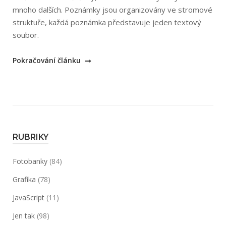
mnoho dalších. Poznámky jsou organizovány ve stromové
struktuře, každá poznámka představuje jeden textový
soubor.
„Poznámky“
Pokračování článku
RUBRIKY
Fotobanky
(84)
Grafika
(78)
JavaScript
(11)
Jen tak
(98)