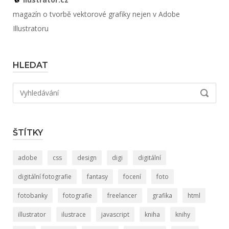
magazín o tvorbě vektorové grafiky nejen v Adobe
Illustratoru
HLEDAT
Hledat:
VYHLED
ŠTÍTKY
adobe
css
design
digi
digitální
digitální fotografie
fantasy
focení
foto
fotobanky
fotografie
freelancer
grafika
html
illustrator
ilustrace
javascript
kniha
knihy