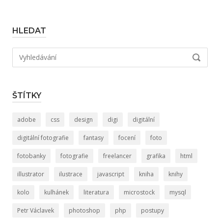
HLEDAT
Hledat:
VYHLED
ŠTÍTKY
adobe
css
design
digi
digitální
digitální fotografie
fantasy
focení
foto
fotobanky
fotografie
freelancer
grafika
html
illustrator
ilustrace
javascript
kniha
knihy
kolo
kulhánek
literatura
microstock
mysql
Petr Václavek
photoshop
php
postupy