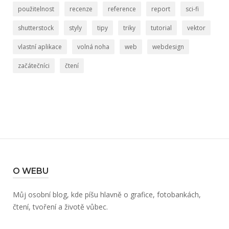
použitelnost
recenze
reference
report
sci-fi
shutterstock
styly
tipy
triky
tutorial
vektor
vlastní aplikace
volná noha
web
webdesign
začátečníci
čtení
O WEBU
Můj osobní blog, kde píšu hlavně o grafice, fotobankách,
čtení, tvoření a životě vůbec.