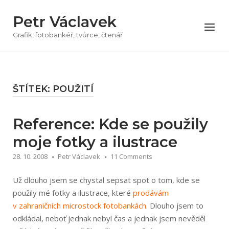
Přeskočit
Petr Václavek
na
Menu
obsah
Grafik, fotobankéř, tvůrce, čtenář
ŠTÍTEK:
POUŽITÍ
Reference: Kde se použily
moje fotky a ilustrace
28. 10. 2008
Petr Václavek
11 Comments
Už dlouho jsem se chystal sepsat spot o tom, kde se
použily mé fotky a ilustrace, které
prodávám
v zahraničních microstock fotobankách
. Dlouho jsem to
odkládal, neboť jednak nebyl čas a jednak jsem nevěděl