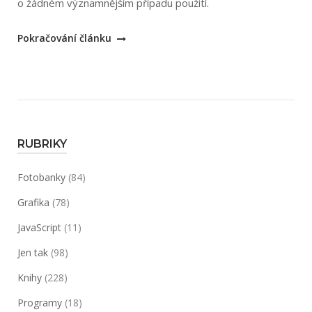
o žádném významnějším případu použití.
„Reference:
Pokračování článku
Kde
se
použily
moje
fotky
a
RUBRIKY
ilustrace“
Fotobanky
(84)
Grafika
(78)
JavaScript
(11)
Jen tak
(98)
Knihy
(228)
Programy
(18)