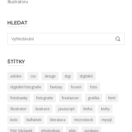
Illustratoru
HLEDAT
Hledat:
VYHLED
ŠTÍTKY
adobe
css
design
digi
digitální
digitální fotografie
fantasy
focení
foto
fotobanky
fotografie
freelancer
grafika
html
illustrator
ilustrace
javascript
kniha
knihy
kolo
kulhánek
literatura
microstock
mysql
Petr Václavek
photoshop
php
postupy