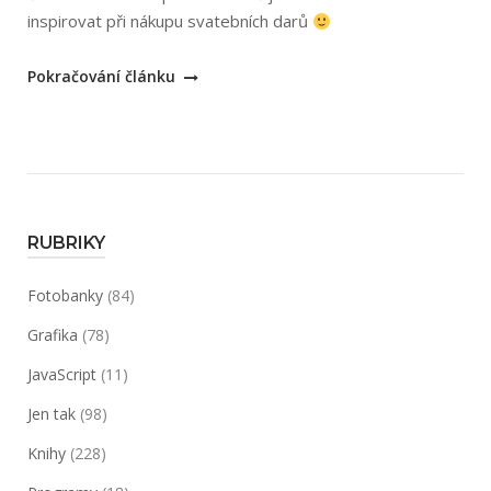
inspirovat při nákupu svatebních darů
„Svatební
Pokračování článku
web“
RUBRIKY
Fotobanky
(84)
Grafika
(78)
JavaScript
(11)
Jen tak
(98)
Knihy
(228)