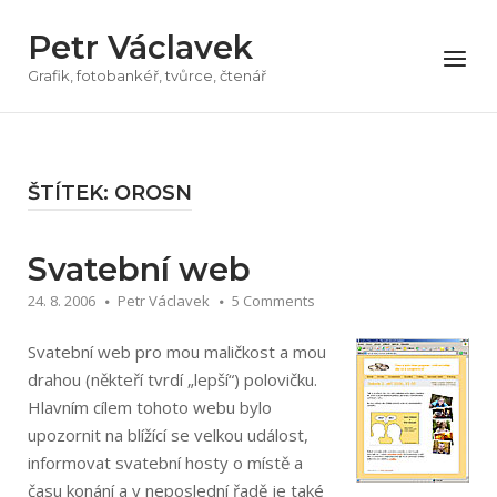
Přeskočit
Petr Václavek
na
Menu
obsah
Grafik, fotobankéř, tvůrce, čtenář
ŠTÍTEK:
OROSN
Svatební web
24. 8. 2006
Petr Václavek
5 Comments
Svatební web pro mou maličkost a mou
drahou (někteří tvrdí „lepší“) polovičku.
Hlavním cílem tohoto webu bylo
upozornit na blížící se velkou událost,
informovat svatební hosty o místě a
času konání a v neposlední řadě je také