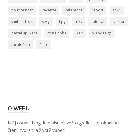
použitelnost
recenze
reference
report
sci-fi
shutterstock
styly
tipy
triky
tutorial
vektor
vlastní aplikace
volná noha
web
webdesign
začátečníci
čtení
O WEBU
Můj osobní blog, kde píšu hlavně o grafice, fotobankách,
čtení, tvoření a životě vůbec.