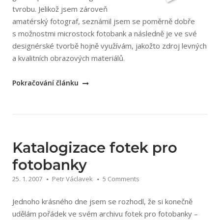
tvrobu. Jelikož jsem zároveň
amatérský fotograf, seznámil jsem se poměrně dobře
s možnostmi microstock fotobank a následně je ve své
designérské tvorbě hojně využívám, jakožto zdroj levných
a kvalitních obrazových materiálů.
„Kde
Pokračování článku
nakupovat
fotky
–
přehled
fotobank
Katalogizace fotek pro
pro
fotobanky
webdesignery
25. 1. 2007
Petr Václavek
5 Comments
–
aktualizováno
Jednoho krásného dne jsem se rozhodl, že si konečně
29.
udělám pořádek ve svém archivu fotek pro fotobanky –
5.