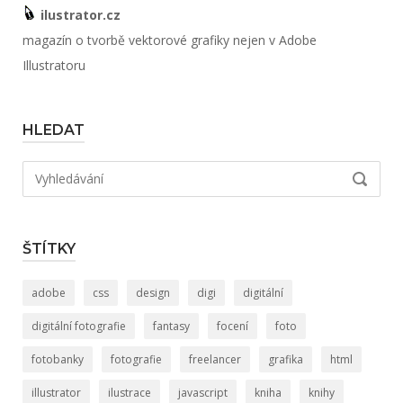
ilustrator.cz
magazín o tvorbě vektorové grafiky nejen v Adobe
Illustratoru
HLEDAT
Hledat:
VYHLED
ŠTÍTKY
adobe
css
design
digi
digitální
digitální fotografie
fantasy
focení
foto
fotobanky
fotografie
freelancer
grafika
html
illustrator
ilustrace
javascript
kniha
knihy