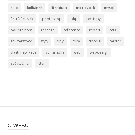
kolo
kulhánek
literatura
microstock
mysql
Petr Václavek
photoshop
php
postupy
použitelnost
recenze
reference
report
sci-fi
shutterstock
styly
tipy
triky
tutorial
vektor
vlastní aplikace
volná noha
web
webdesign
začátečníci
čtení
O WEBU