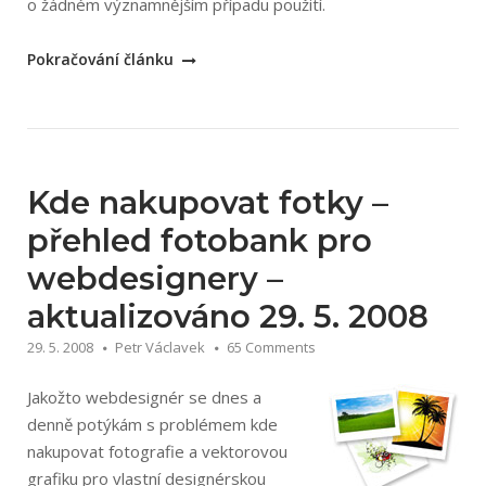
o žádném významnějším případu použití.
„Reference:
Pokračování článku
Kde
se
použily
moje
fotky
Kde nakupovat fotky –
a
přehled fotobank pro
ilustrace“
webdesignery –
aktualizováno 29. 5. 2008
29. 5. 2008
Petr Václavek
65 Comments
Jakožto webdesignér se dnes a
denně potýkám s problémem kde
nakupovat fotografie a vektorovou
grafiku pro vlastní designérskou