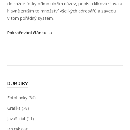
do každé fotky přímo uložím název, popis a klíčová slova a
2008“
hlavně zruším to množství všelikých adresářů a zavedu
v tom pořádný systém.
„Katalogizace
Pokračování článku
fotek
pro
fotobanky“
RUBRIKY
Fotobanky
(84)
Grafika
(78)
JavaScript
(11)
Jen tak
(98)