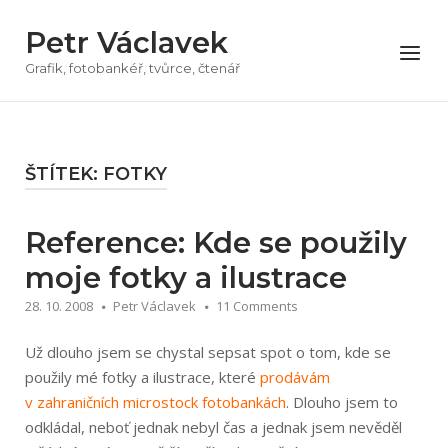
Přeskočit
Petr Václavek
na
Menu
obsah
Grafik, fotobankéř, tvůrce, čtenář
ŠTÍTEK:
FOTKY
Reference: Kde se použily
moje fotky a ilustrace
28. 10. 2008
Petr Václavek
11 Comments
Už dlouho jsem se chystal sepsat spot o tom, kde se
použily mé fotky a ilustrace, které
prodávám
v zahraničních microstock fotobankách
. Dlouho jsem to
odkládal, neboť jednak nebyl čas a jednak jsem nevěděl