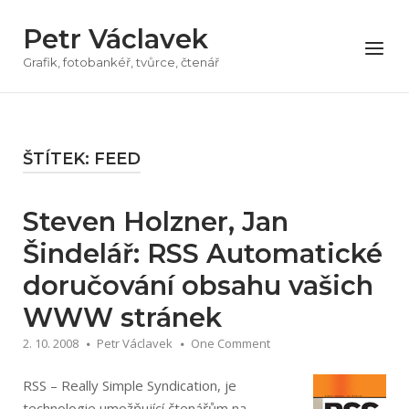
Přeskočit
Petr Václavek
na
Menu
obsah
Grafik, fotobankéř, tvůrce, čtenář
ŠTÍTEK:
FEED
Steven Holzner, Jan
Šindelář: RSS Automatické
doručování obsahu vašich
WWW stránek
2. 10. 2008
Petr Václavek
One Comment
RSS – Really Simple Syndication, je
technologie umožňující čtenářům na